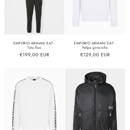
EMPORIO ARMANI EA7 -
EMPORIO ARMANI EA7 -
Tuta fluo
Felpa girocollo
Prezzo
€199,00 EUR
Prezzo
€129,00 EUR
di
di
listino
listino