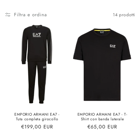
o
l
Filtra e ordina
14 prodotti
l
e
z
i
o
n
e
:
EMPORIO ARMANI EA7 -
EMPORIO ARMANI EA7 - T-
Tuta completa girocollo
Shirt con banda laterale
Prezzo
€199,00 EUR
Prezzo
€65,00 EUR
di
di