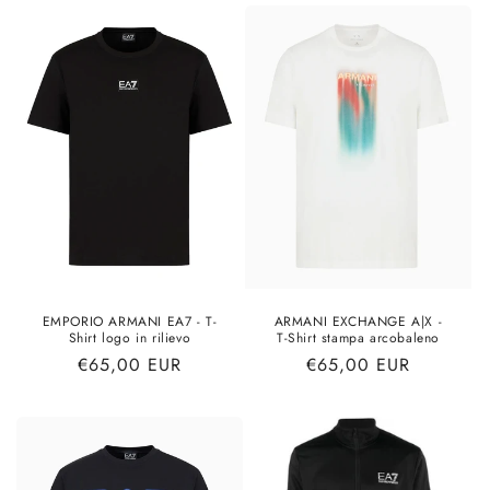
listino
listino
EMPORIO ARMANI EA7 - T-
ARMANI EXCHANGE A|X -
Shirt logo in rilievo
T-Shirt stampa arcobaleno
Prezzo
€65,00 EUR
Prezzo
€65,00 EUR
di
di
listino
listino