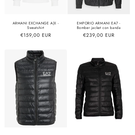
ARMANI EXCHANGE A|X -
EMPORIO ARMANI EA7 -
Sweatshirt
Bomber jacket con banda
Prezzo
€159,00 EUR
Prezzo
€239,00 EUR
di
di
listino
listino