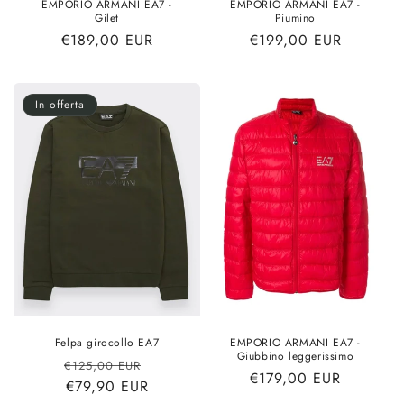
EMPORIO ARMANI EA7 -
EMPORIO ARMANI EA7 -
Gilet
Piumino
Prezzo
€189,00 EUR
Prezzo
€199,00 EUR
di
di
listino
listino
In offerta
Felpa girocollo EA7
EMPORIO ARMANI EA7 -
Giubbino leggerissimo
Prezzo
Prezzo
€125,00 EUR
Prezzo
€179,00 EUR
di
€79,90 EUR
scontato
di