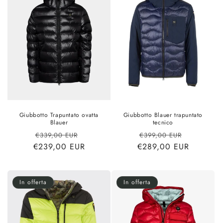
Giubbotto Trapuntato ovatta
Giubbotto Blauer trapuntato
Blauer
tecnico
Prezzo
Prezzo
Prezzo
Prezzo
€339,00 EUR
€399,00 EUR
€239,00 EUR
di
scontato
€289,00 EUR
di
scontato
listino
listino
In offerta
In offerta