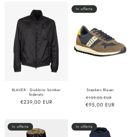
listino
In offerta
BLAUER - Giubbino bomber
Sneakers Blauer
foderato
Prezzo
Prezzo
€139,00 EUR
Prezzo
€239,00 EUR
€95,00 EUR
di
scontato
di
listino
listino
In offerta
In offerta