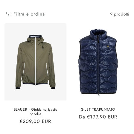
o
l
Filtra e ordina
9 prodotti
l
e
z
i
o
n
e
:
BLAUER - Giubbino basic
GILET TRAPUNTATO
hoodie
Prezzo
Da €199,90 EUR
Prezzo
€209,00 EUR
di
di
listino