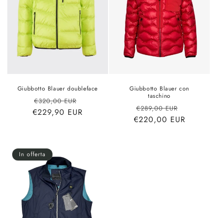
Giubbotto Blauer doubleface
Giubbotto Blauer con
taschino
Prezzo
Prezzo
€320,00 EUR
Prezzo
Prezzo
€289,00 EUR
€229,90 EUR
di
scontato
€220,00 EUR
di
scontato
listino
listino
In offerta