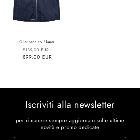
Gilet tecnico Blauer
Prezzo
Prezzo
€139,00 EUR
di
€99,00 EUR
scontato
listino
Iscriviti alla newsletter
per rimanere sempre aggiornato sulle ultime
novità e promo dedicate