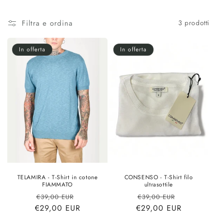
o
l
Filtra e ordina
3 prodotti
l
In offerta
In offerta
e
z
i
o
n
e
:
TELAMIRA - T-Shirt in cotone
CONSENSO - T-Shirt filo
FIAMMATO
ultrasottile
Prezzo
Prezzo
Prezzo
Prezzo
€39,00 EUR
€39,00 EUR
€29,00 EUR
di
scontato
€29,00 EUR
di
scontato