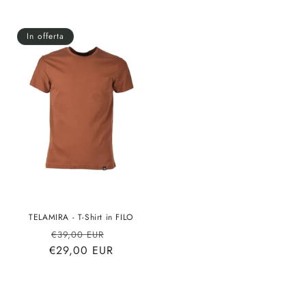
listino
listino
In offerta
TELAMIRA - T-Shirt in FILO
Prezzo
Prezzo
€39,00 EUR
€29,00 EUR
di
scontato
listino