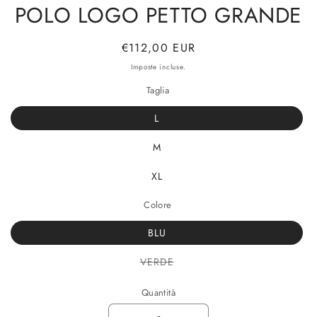
POLO LOGO PETTO GRANDE
Prezzo
€112,00 EUR
di
Imposte incluse.
listino
Taglia
L
M
XL
Colore
BLU
Variante
VERDE
esaurita
o
non
Quantità
disponibile