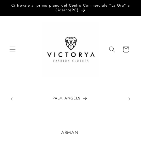
Vai
Ci trovate al primo piano del Centro Commerciale "La Gru" a
direttamente
Siderno(RC)
ai contenuti
Carrello
PALM ANGELS
Passa alle
informazioni
ARMANI
sul prodotto