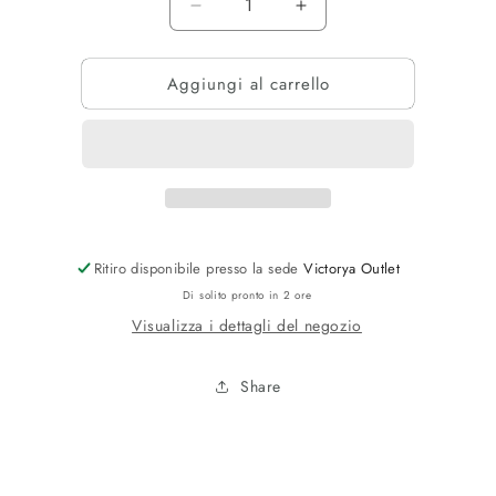
Diminuisci
Aumenta
quantità
quantità
per
per
Aggiungi al carrello
POLO
POLO
LOGO
LOGO
PETTO
PETTO
GRANDE
GRANDE
Ritiro disponibile presso la sede
Victorya Outlet
Di solito pronto in 2 ore
Visualizza i dettagli del negozio
Share