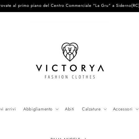
trovate al primo piano del Centro Commerciale "La Gru" a Siderno(RC
i arrivi
Abbigliamento
Abiti
Calzature
Accessori