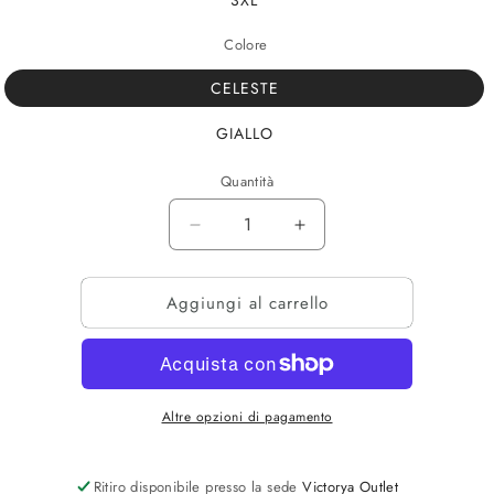
3XL
Colore
CELESTE
GIALLO
Quantità
Diminuisci
Aumenta
quantità
quantità
per
per
Aggiungi al carrello
POLO
POLO
BLAUER
BLAUER
Altre opzioni di pagamento
Ritiro disponibile presso la sede
Victorya Outlet