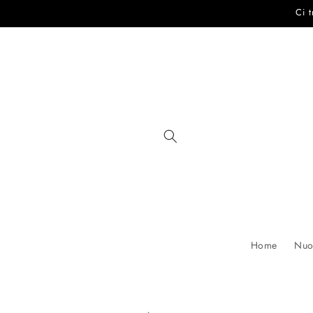
Vai
Ci 
direttamente
ai contenuti
Home
Nuov