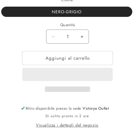
NERO-GRIGIO
Quantità
Diminuisci
Aumenta
quantità
quantità
per
per
Aggiungi al carrello
TUTA
TUTA
GIROCOL.
GIROCOL.
EA7
EA7
Ritiro disponibile presso la sede
Victorya Outlet
Di solito pronto in 2 ore
Visualizza i dettagli del negozio