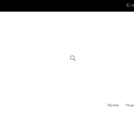
Vai
Ci 
direttamente
ai contenuti
Home
Nuov