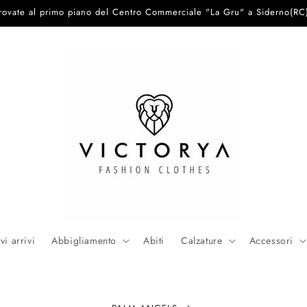
trovate al primo piano del Centro Commerciale "La Gru" a Siderno(RC
i arrivi
Abbigliamento
Abiti
Calzature
Accessori