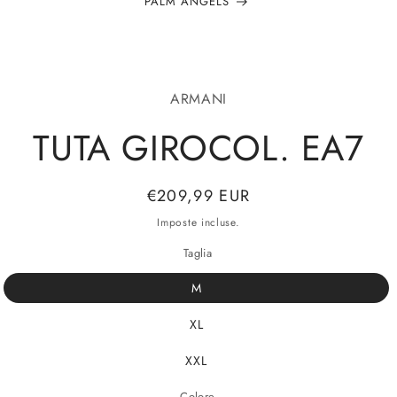
PALM ANGELS
alle
ARMANI
azioni
odotto
TUTA GIROCOL. EA7
Prezzo
€209,99 EUR
di
Imposte incluse.
listino
Taglia
M
XL
XXL
Colore