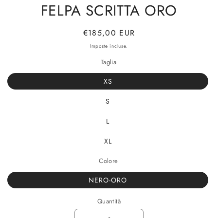
FELPA SCRITTA ORO
Prezzo
€185,00 EUR
di
Imposte incluse.
listino
Taglia
XS
S
L
XL
Colore
NERO-ORO
Quantità