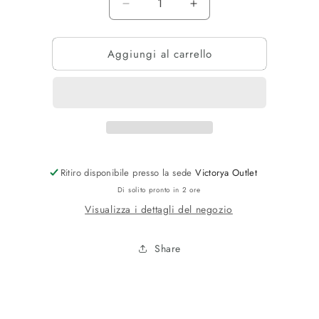
Diminuisci
Aumenta
quantità
quantità
per
per
Aggiungi al carrello
FELPA
FELPA
SCRITTA
SCRITTA
ORO
ORO
Ritiro disponibile presso la sede
Victorya Outlet
Di solito pronto in 2 ore
Visualizza i dettagli del negozio
Share