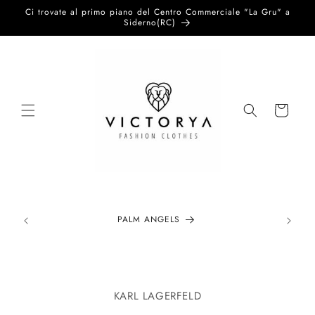
Vai
Ci trovate al primo piano del Centro Commerciale "La Gru" a
direttamente
Siderno(RC)
ai contenuti
Carrello
PALM ANGELS
Passa alle
informazioni
KARL LAGERFELD
sul prodotto