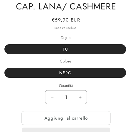
CAP. LANA/ CASHMERE
Prezzo
€59,90 EUR
di
Imposte incluse.
listino
Taglia
TU
Colore
NERO
Quantità
Diminuisci
Aumenta
quantità
quantità
per
per
Aggiungi al carrello
CAP.
CAP.
LANA/
LANA/
CASHMERE
CASHMERE