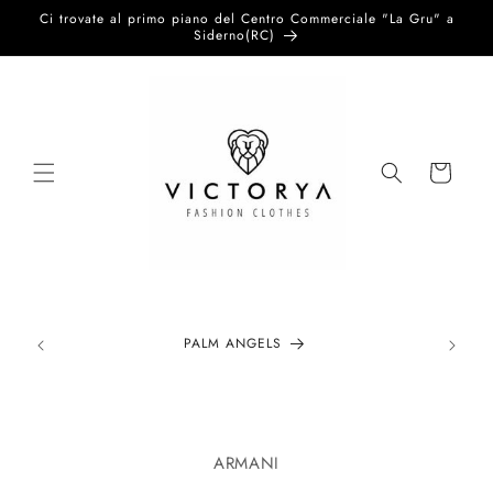
Vai
Ci trovate al primo piano del Centro Commerciale "La Gru" a
direttamente
Siderno(RC)
ai contenuti
Carrello
PALM ANGELS
Passa alle
informazioni
ARMANI
sul prodotto