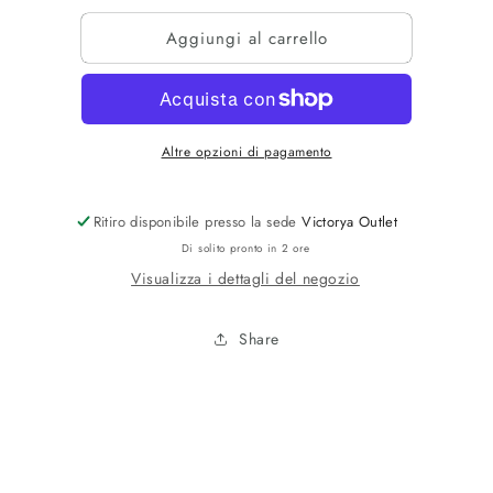
per
per
Aggiungi al carrello
MAGLIA
MAGLIA
A
A
V
V
Altre opzioni di pagamento
Ritiro disponibile presso la sede
Victorya Outlet
Di solito pronto in 2 ore
Visualizza i dettagli del negozio
Share