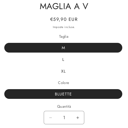
MAGLIA A V
Prezzo
€59,90 EUR
di
Imposte incluse.
listino
Taglia
M
L
XL
Colore
BLUETTE
Quantità
Diminuisci
Aumenta
quantità
quantità