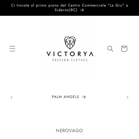
Vai
Ci trovate al primo piano del Centro Commerciale "La Gru" a
direttamente
Siderno(RC)
ai contenuti
Carrello
PALM ANGELS
Passa alle
informazioni
NEROVAGO
sul prodotto