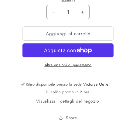
Quantità
Diminuisci
Aumenta
quantità
quantità
per
per
Aggiungi al carrello
CAPPELLO
CAPPELLO
CANADIAN
CANADIAN
Altre opzioni di pagamento
Ritiro disponibile presso la sede
Victorya Outlet
Di solito pronto in 2 ore
Visualizza i dettagli del negozio
Share