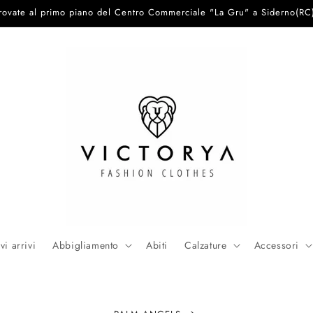
trovate al primo piano del Centro Commerciale "La Gru" a Siderno(RC
i arrivi
Abbigliamento
Abiti
Calzature
Accessori