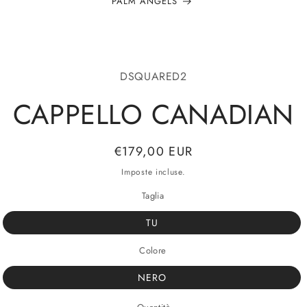
RICHMOND
alle
DSQUARED2
azioni
odotto
CAPPELLO CANADIAN
Prezzo
€179,00 EUR
di
Imposte incluse.
listino
Taglia
TU
Colore
NERO