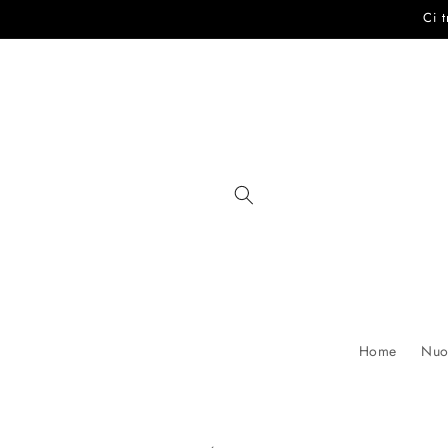
Vai
Ci 
direttamente
ai contenuti
Home
Nuov