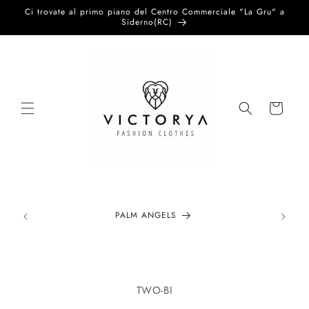
Vai
Ci trovate al primo piano del Centro Commerciale "La Gru" a
direttamente
Siderno(RC)
ai contenuti
Carrello
PALM ANGELS
Passa alle
informazioni
TWO-BI
sul prodotto