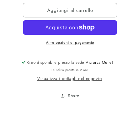
per
per
Aggiungi al carrello
GIUBBINO
GIUBBINO
SOFTSCHELLCORTO
SOFTSCHELLCORT
Altre opzioni di pagamento
Ritiro disponibile presso la sede
Victorya Outlet
Di solito pronto in 2 ore
Visualizza i dettagli del negozio
Share