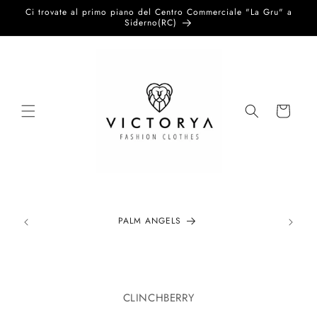
Vai
Ci trovate al primo piano del Centro Commerciale "La Gru" a
direttamente
Siderno(RC)
ai contenuti
Carrello
PALM ANGELS
Passa alle
informazioni
CLINCHBERRY
sul prodotto