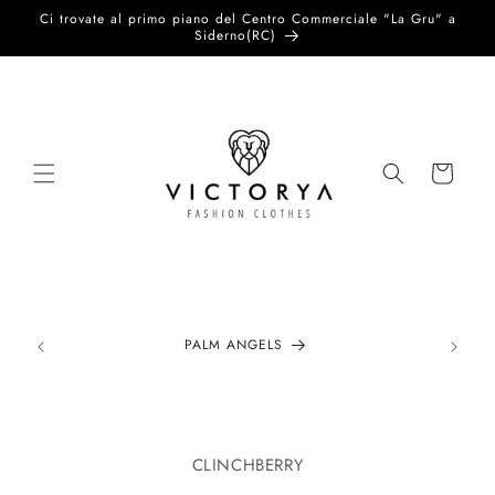
Vai
Ci trovate al primo piano del Centro Commerciale "La Gru" a
direttamente
Siderno(RC)
ai contenuti
Carrello
PALM ANGELS
Passa alle
informazioni
CLINCHBERRY
sul prodotto