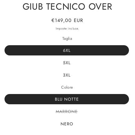
GIUB TECNICO OVER
Prezzo
€149,00 EUR
di
Imposte incluse.
listino
Taglia
6XL
5XL
3XL
Colore
BLU NOTTE
Variante
MARRONE
esaurita
o
NERO
non
disponibile