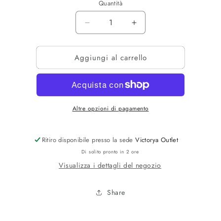
Quantità
Diminuisci
Aumenta
quantità
quantità
per
per
Aggiungi al carrello
GIUB
GIUB
TECNICO
TECNICO
OVER
OVER
Altre opzioni di pagamento
Ritiro disponibile presso la sede
Victorya Outlet
Di solito pronto in 2 ore
Visualizza i dettagli del negozio
Share