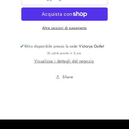
M/C
M/C
Altre opzioni di pagamento
Ritiro disponibile presso la sede
Victorya Outlet
Di solito pronto in 2 ore
Visualizza i dettagli del negozio
Share