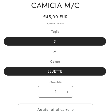
CAMICIA M/C
Prezzo
€45,00 EUR
di
Imposte incluse.
listino
Taglia
S
M
Colore
BLUETTE
Quantità
Diminuisci
Aumenta
quantità
quantità
per
per
Aggiungi al carrello
CAMICIA
CAMICIA