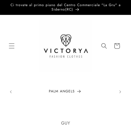
Vai
Ci trovate al primo piano del Centro Commerciale "La Gru" a
direttamente
Siderno(RC)
ai contenuti
Carrello
PALM ANGELS
Passa alle
informazioni
GUY
sul prodotto