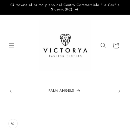
Vai
Ci trovate al primo piano del Centro Commerciale "La Gru" a
direttamente
Siderno(RC)
ai contenuti
Carrello
PALM ANGELS
Passa alle
informazioni
sul prodotto