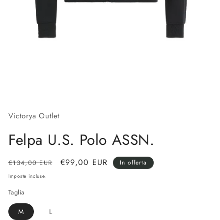
Apri
contenuti
multimediali
1
Victorya Outlet
in
finestra
Felpa U.S. Polo ASSN.
modale
Prezzo
Prezzo
€99,00 EUR
€134,00 EUR
In offerta
di
scontato
Imposte incluse.
listino
Taglia
M
L