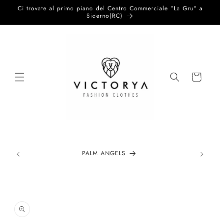
Vai
Ci trovate al primo piano del Centro Commerciale "La Gru" a
direttamente
Siderno(RC)
ai contenuti
Carrello
PALM ANGELS
Passa alle
informazioni
sul prodotto