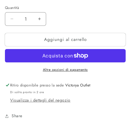
Quantità
Diminuisci
Aumenta
quantità
quantità
per
per
Aggiungi al carrello
Felpa
Felpa
U.S.
U.S.
Polo
Polo
ASSN.
ASSN.
Altre opzioni di pagamento
Ritiro disponibile presso la sede
Victorya Outlet
Di solito pronto in 2 ore
Visualizza i dettagli del negozio
Share