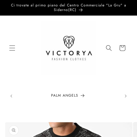
Vai
Ci trovate al primo piano del Centro Commerciale "La Gru" a
direttamente
Siderno(RC)
ai contenuti
Carrello
PALM ANGELS
Passa alle
informazioni
sul prodotto