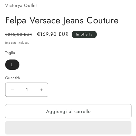
finestra
Victorya Outlet
mo
modale
Felpa Versace Jeans Couture
Prezzo
Prezzo
€169,90 EUR
€215,00 EUR
In offerta
di
scontato
Imposte incluse.
listino
Taglia
L
Quantità
Diminuisci
Aumenta
quantità
quantità
per
per
Aggiungi al carrello
Felpa
Felpa
Versace
Versace
Jeans
Jeans
Couture
Couture