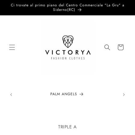
Vai
Ci trovate al primo piano del Centro Commerciale "La Gru" a
direttamente
Siderno(RC)
ai contenuti
Carrello
PALM ANGELS
Passa alle
informazioni
TRIPLE A
sul prodotto