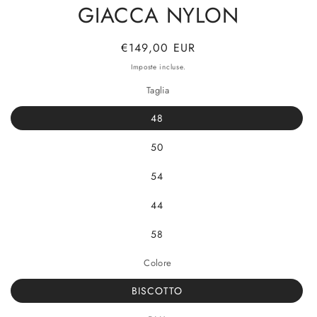
GIACCA NYLON
Prezzo
€149,00 EUR
di
Imposte incluse.
listino
Taglia
48
50
54
44
58
Colore
BISCOTTO