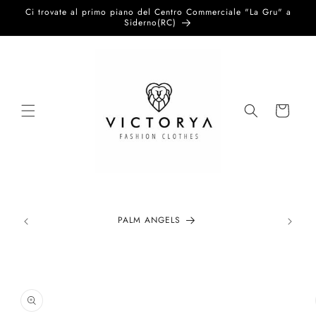
Vai
Ci trovate al primo piano del Centro Commerciale "La Gru" a
direttamente
Siderno(RC)
ai contenuti
Carrello
PALM ANGELS
Passa alle
informazioni
sul prodotto