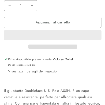
Diminuisci
Aumenta
quantità
quantità
per
per
Aggiungi al carrello
Giubbotto
Giubbotto
Doubleface
Doubleface
U.S.
U.S.
Polo
Polo
ASSN.
ASSN.
Ritiro disponibile presso la sede
Victorya Outlet
Di solito pronto in 2 ore
Visualizza i dettagli del negozio
Il giubbotto Doubleface U.S. Polo ASSN. è un capo
versatile e resistente, perfetto per affrontare qualsiasi
clima. Con una parte trapuntata e l'altra in tessuto tecnico,