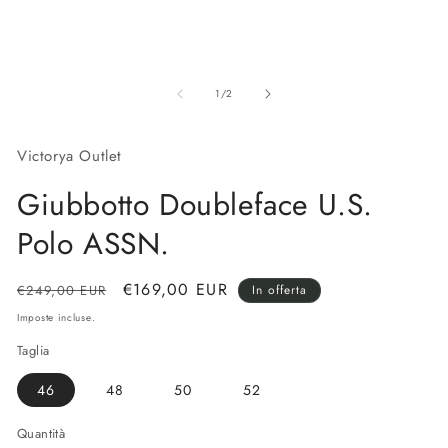
Apri
Ap
contenuti
co
su
multimediali
mu
1
/
2
1
2
in
in
finestra
fi
Victorya Outlet
modale
mo
Giubbotto Doubleface U.S.
Polo ASSN.
Prezzo
Prezzo
€169,00 EUR
€249,00 EUR
In offerta
di
scontato
Imposte incluse.
listino
Taglia
46
48
50
52
Quantità