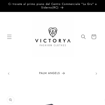
Vai
Ci trovate al primo piano del Centro Commerciale "La Gru" a
direttamente
Siderno(RC)
ai contenuti
Carrello
PALM ANGELS
Passa alle
informazioni
sul prodotto