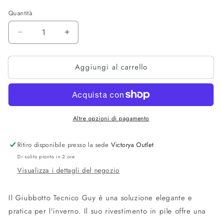
o
o
o
o
non
non
non
non
Quantità
disponibile
disponibile
disponibile
disponibi
Diminuisci
Aumenta
quantità
quantità
per
per
Aggiungi al carrello
Giubbotto
Giubbotto
tecnico
tecnico
Altre opzioni di pagamento
Ritiro disponibile presso la sede
Victorya Outlet
Di solito pronto in 2 ore
Visualizza i dettagli del negozio
Il Giubbotto Tecnico Guy è una soluzione elegante e
pratica per l'inverno. Il suo rivestimento in pile offre una