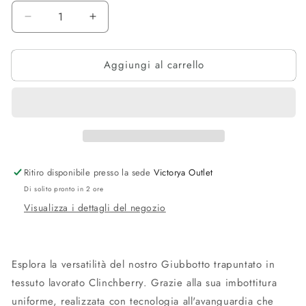
Diminuisci
Aumenta
quantità
quantità
per
per
Aggiungi al carrello
Giubbotto
Giubbotto
trapuntato
trapuntato
in
in
tessuto
tessuto
lavorato
lavorato
Clinchberry
Clinchberry
Ritiro disponibile presso la sede
Victorya Outlet
Di solito pronto in 2 ore
Visualizza i dettagli del negozio
Esplora la versatilità del nostro Giubbotto trapuntato in
tessuto lavorato Clinchberry. Grazie alla sua imbottitura
uniforme, realizzata con tecnologia all'avanguardia che