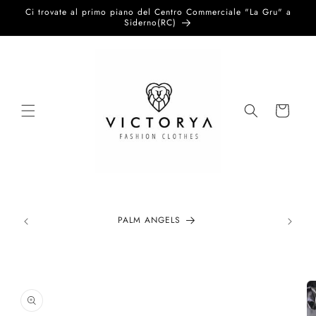
Vai
Ci trovate al primo piano del Centro Commerciale "La Gru" a
direttamente
Siderno(RC)
ai contenuti
Carrello
PALM ANGELS
Passa alle
informazioni
sul prodotto