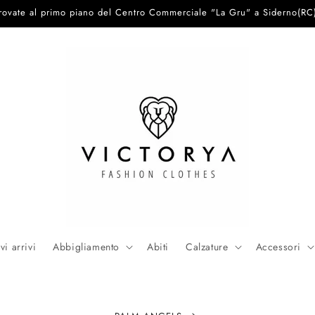
trovate al primo piano del Centro Commerciale "La Gru" a Siderno(RC
i arrivi
Abbigliamento
Abiti
Calzature
Accessori