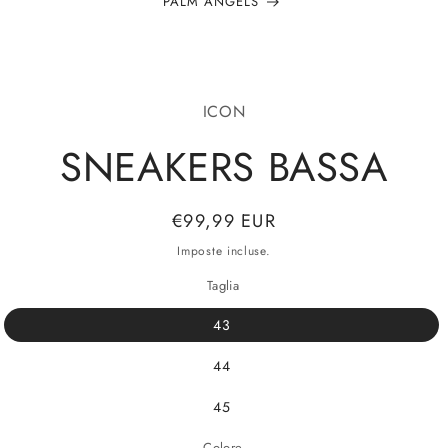
PALM ANGELS
alle
ICON
azioni
odotto
SNEAKERS BASSA
Prezzo
€99,99 EUR
di
Imposte incluse.
listino
Taglia
43
44
45
Colore