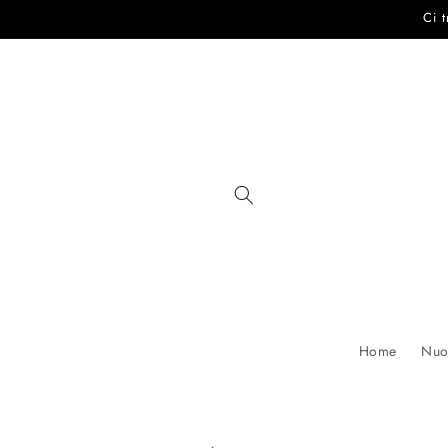
Vai
Ci 
direttamente
ai contenuti
Home
Nuov