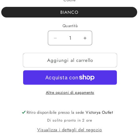
BIANCO
Quantità
Diminuisci
Aumenta
quantità
quantità
per
per
Aggiungi al carrello
SNEAKERS
SNEAKERS
BASSA
BASSA
Altre opzioni di pagamento
Ritiro disponibile presso la sede
Victorya Outlet
Di solito pronto in 2 ore
Visualizza i dettagli del negozio