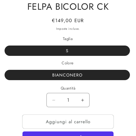
FELPA BICOLOR CK
Prezzo
€149,00 EUR
di
Imposte incluse.
listino
Taglia
S
Colore
BIANCONERO
Quantità
Diminuisci
Aumenta
quantità
quantità
per
per
Aggiungi al carrello
FELPA
FELPA
BICOLOR
BICOLOR
CK
CK