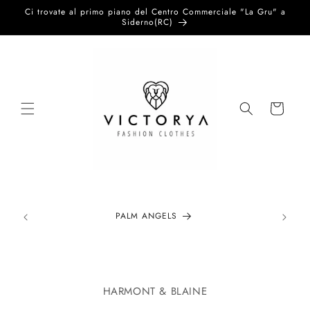
Vai
Ci trovate al primo piano del Centro Commerciale "La Gru" a
direttamente
Siderno(RC)
ai contenuti
Carrello
PALM ANGELS
Passa alle
informazioni
HARMONT & BLAINE
sul prodotto