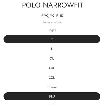
POLO NARROWFIT
Prezzo
€99,99 EUR
di
Imposte incluse.
listino
Taglia
M
L
XL
XXL
3XL
Colore
BLU