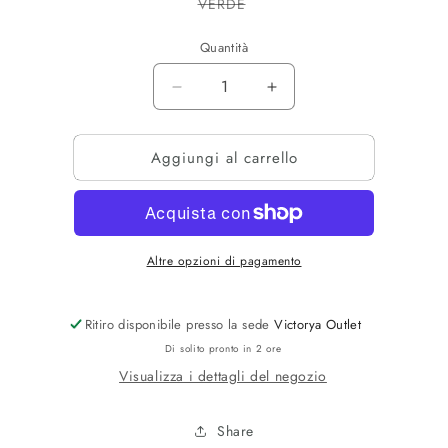
Variante
VERDE
esaurita
o
non
Quantità
disponibile
Diminuisci
Aumenta
quantità
quantità
per
per
Aggiungi al carrello
POLO
POLO
NARROWFIT
NARROWFIT
Altre opzioni di pagamento
Ritiro disponibile presso la sede
Victorya Outlet
Di solito pronto in 2 ore
Visualizza i dettagli del negozio
Share