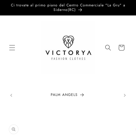
Vai
Ci trovate al primo piano del Centro Commerciale "La Gru" a
direttamente
Siderno(RC)
ai contenuti
Carrello
PALM ANGELS
Passa alle
informazioni
sul prodotto