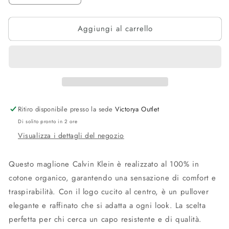
quantità
quantità
per
per
Aggiungi al carrello
Maglione
Maglione
Calvin
Calvin
Klein
Klein
Ritiro disponibile presso la sede
Victorya Outlet
Di solito pronto in 2 ore
Visualizza i dettagli del negozio
Questo maglione Calvin Klein è realizzato al 100% in
cotone organico, garantendo una sensazione di comfort e
traspirabilità. Con il logo cucito al centro, è un pullover
elegante e raffinato che si adatta a ogni look. La scelta
perfetta per chi cerca un capo resistente e di qualità.