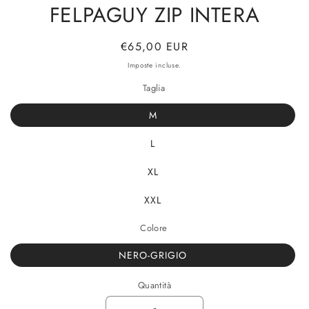
FELPAGUY ZIP INTERA
Prezzo
€65,00 EUR
di
Imposte incluse.
listino
Taglia
M
L
XL
XXL
Colore
NERO-GRIGIO
Quantità