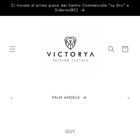
Vai
Ci trovate al primo piano del Centro Commerciale "La Gru" a
direttamente
Siderno(RC)
ai contenuti
Carrello
PALM ANGELS
Passa alle
informazioni
GUY
sul prodotto