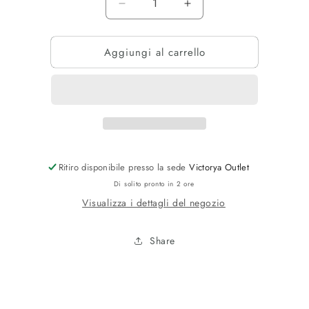
Diminuisci
Aumenta
quantità
quantità
per
per
Aggiungi al carrello
FELPAGUY
FELPAGUY
ZIP
ZIP
INTERA
INTERA
Ritiro disponibile presso la sede
Victorya Outlet
Di solito pronto in 2 ore
Visualizza i dettagli del negozio
Share