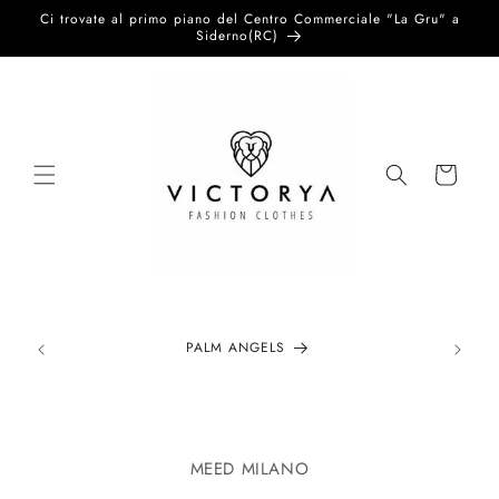
Vai
Ci trovate al primo piano del Centro Commerciale "La Gru" a
direttamente
Siderno(RC)
ai contenuti
Carrello
PALM ANGELS
Passa alle
informazioni
MEED MILANO
sul prodotto