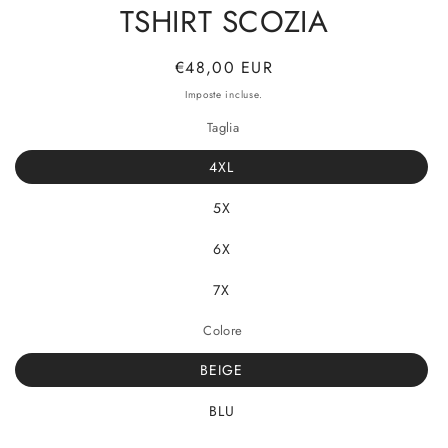
TSHIRT SCOZIA
Prezzo
€48,00 EUR
di
Imposte incluse.
listino
Taglia
4XL
5X
6X
7X
Colore
BEIGE
BLU