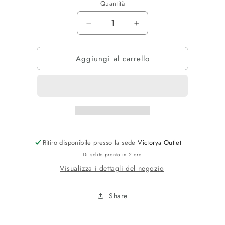
Quantità
Diminuisci
Aumenta
quantità
quantità
per
per
Aggiungi al carrello
TSHIRT
TSHIRT
SCOZIA
SCOZIA
Ritiro disponibile presso la sede
Victorya Outlet
Di solito pronto in 2 ore
Visualizza i dettagli del negozio
Share