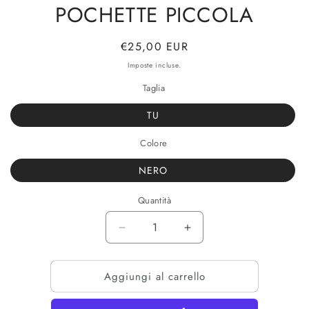
POCHETTE PICCOLA
Prezzo
€25,00 EUR
di
Imposte incluse.
listino
Taglia
TU
Colore
NERO
Quantità
Diminuisci
Aumenta
quantità
quantità
per
per
Aggiungi al carrello
POCHETTE
POCHETTE
PICCOLA
PICCOLA