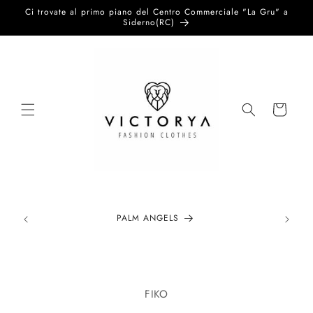
Vai
Ci trovate al primo piano del Centro Commerciale "La Gru" a
direttamente
Siderno(RC)
ai contenuti
Carrello
PALM ANGELS
Passa alle
informazioni
FIKO
sul prodotto