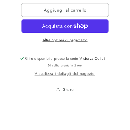
per
per
Aggiungi al carrello
MAGLIONE
MAGLIONE
PUTEREY
PUTEREY
Altre opzioni di pagamento
Ritiro disponibile presso la sede
Victorya Outlet
Di solito pronto in 2 ore
Visualizza i dettagli del negozio
Share