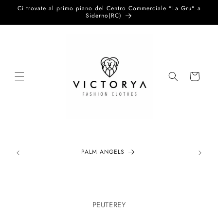
Vai
Ci trovate al primo piano del Centro Commerciale "La Gru" a
direttamente
Siderno(RC)
ai contenuti
Carrello
PALM ANGELS
Passa alle
informazioni
PEUTEREY
sul prodotto