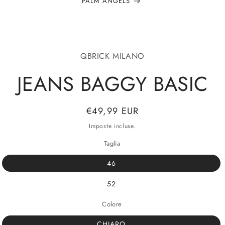
PALM ANGELS
alle
QBRICK MILANO
azioni
odotto
JEANS BAGGY BASIC
Prezzo
€49,99 EUR
di
Imposte incluse.
listino
Taglia
46
52
Colore
CHIARO