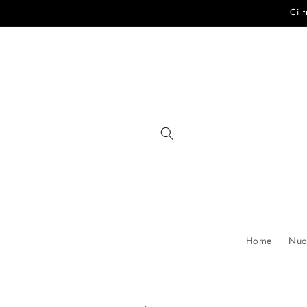
Vai
Ci 
direttamente
ai contenuti
Home
Nuov