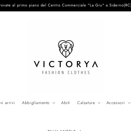
trovate al primo piano del Centro Commerciale "La Gru" a Siderno(RC
i arrivi
Abbigliamento
Abiti
Calzature
Accessori