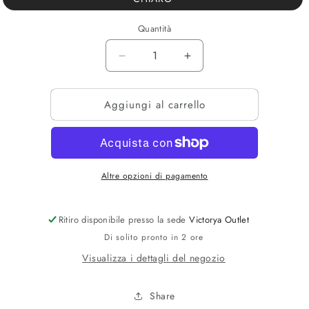
Quantità
Diminuisci
Aumenta
quantità
quantità
per
per
Aggiungi al carrello
JEANS
JEANS
BAGGY
BAGGY
BASIC
BASIC
Altre opzioni di pagamento
Ritiro disponibile presso la sede
Victorya Outlet
Di solito pronto in 2 ore
Visualizza i dettagli del negozio
Share