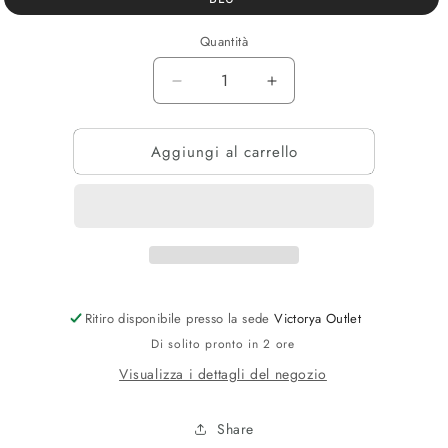
Quantità
Diminuisci
Aumenta
quantità
quantità
per
per
Aggiungi al carrello
SLIP
SLIP
CAVALLI
CAVALLI
Ritiro disponibile presso la sede
Victorya Outlet
Di solito pronto in 2 ore
Visualizza i dettagli del negozio
Share