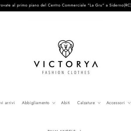
trovate al primo piano del Centro Commerciale "La Gru" a Siderno(RC
i arrivi
Abbigliamento
Abiti
Calzature
Accessori