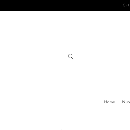
Vai
Ci 
direttamente
ai contenuti
Home
Nuov