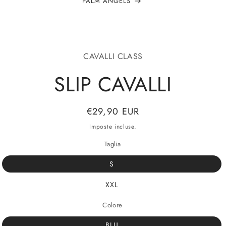
PALM ANGELS
alle
CAVALLI CLASS
azioni
odotto
SLIP CAVALLI
Prezzo
€29,90 EUR
di
Imposte incluse.
listino
Taglia
S
XXL
Colore
BLU