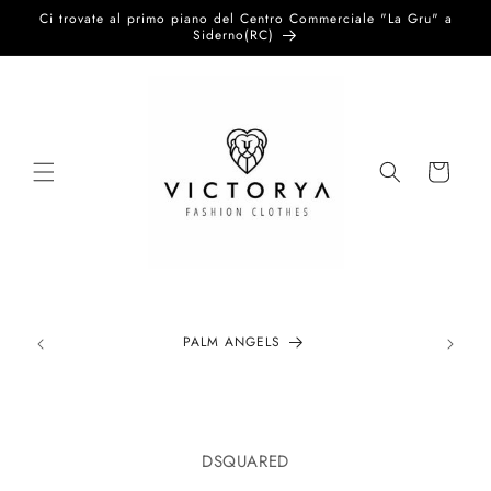
Vai
Ci trovate al primo piano del Centro Commerciale "La Gru" a
direttamente
Siderno(RC)
ai contenuti
Carrello
PALM ANGELS
Passa alle
informazioni
DSQUARED
sul prodotto