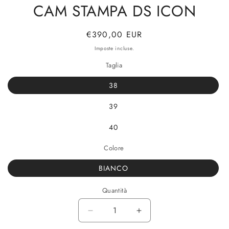
CAM STAMPA DS ICON
Prezzo
€390,00 EUR
di
Imposte incluse.
listino
Taglia
38
39
40
Colore
BIANCO
Quantità
Diminuisci
Aumenta
quantità
quantità