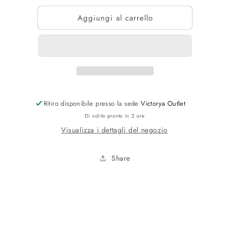
per
per
Aggiungi al carrello
CAM
CAM
STAMPA
STAMPA
DS
DS
ICON
ICON
Ritiro disponibile presso la sede
Victorya Outlet
Di solito pronto in 2 ore
Visualizza i dettagli del negozio
Share