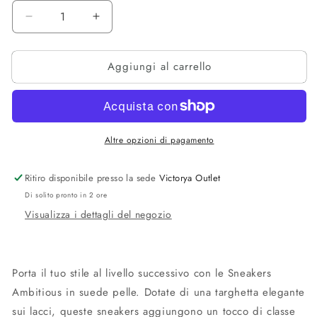
Diminuisci
Aumenta
quantità
quantità
per
per
Aggiungi al carrello
Sneakers
Sneakers
Ambitious
Ambitious
suede
suede
pelle
pelle
Altre opzioni di pagamento
Ritiro disponibile presso la sede
Victorya Outlet
Di solito pronto in 2 ore
Visualizza i dettagli del negozio
Porta il tuo stile al livello successivo con le Sneakers
Ambitious in suede pelle. Dotate di una targhetta elegante
sui lacci, queste sneakers aggiungono un tocco di classe