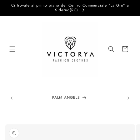
Vai
Ci trovate al primo piano del Centro Commerciale "La Gru" a
direttamente
Siderno(RC)
ai contenuti
Carrello
PALM ANGELS
Passa alle
informazioni
sul prodotto