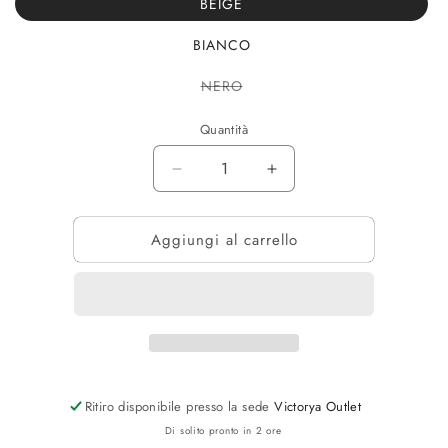
BEIGE
BIANCO
Variante
NERO
esaurita
o
non
Quantità
disponibile
Diminuisci
Aumenta
quantità
quantità
per
per
Aggiungi al carrello
CAM
CAM
COLLO
COLLO
ITALIANO
ITALIANO
Ritiro disponibile presso la sede
Victorya Outlet
Di solito pronto in 2 ore