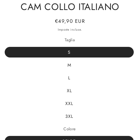
CAM COLLO ITALIANO
Prezzo
€49,90 EUR
di
Imposte incluse.
listino
Taglia
S
M
L
XL
XXL
3XL
Colore