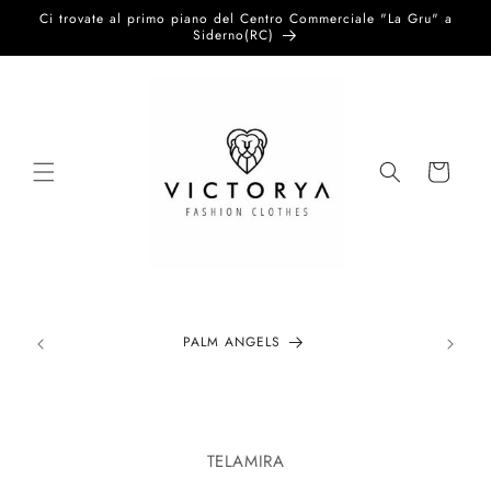
Vai
Ci trovate al primo piano del Centro Commerciale "La Gru" a
direttamente
Siderno(RC)
ai contenuti
Carrello
PALM ANGELS
Passa alle
informazioni
TELAMIRA
sul prodotto