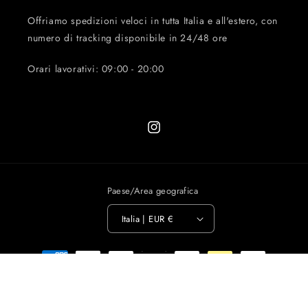
Offriamo spedizioni veloci in tutta Italia e all'estero, con
numero di tracking disponibile in 24/48 ore
Orari lavorativi: 09:00 - 20:00
Instagram
Paese/Area geografica
Italia | EUR €
Metodi
di
pagamento
© 2026,
Victorya Fashion Clothes
Powered by Shopify