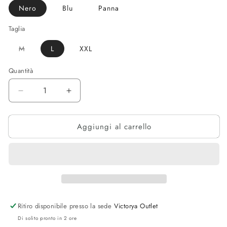
Nero
Blu
Panna
Taglia
Variante
M
L
XXL
esaurita
o
non
Quantità
disponibile
Diminuisci
Aumenta
quantità
quantità
per
per
Aggiungi al carrello
TELAMIRA
TELAMIRA
-
-
Maglia
Maglia
viscosata
viscosata
Ritiro disponibile presso la sede
Victorya Outlet
Di solito pronto in 2 ore