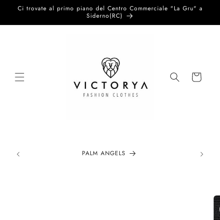
Vai
Ci trovate al primo piano del Centro Commerciale "La Gru" a
direttamente
Siderno(RC)
ai contenuti
Carrello
PALM ANGELS
Passa alle
informazioni
sul prodotto