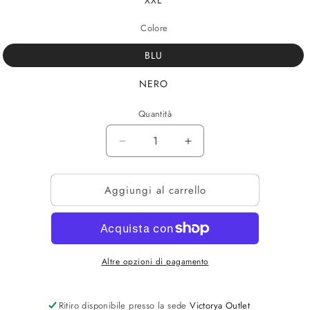
XXL
Colore
BLU
NERO
Quantità
Diminuisci
Aumenta
quantità
quantità
per
per
Aggiungi al carrello
BI-
BI-
PACK
PACK
BOXER
BOXER
MO
MO
Altre opzioni di pagamento
Ritiro disponibile presso la sede
Victorya Outlet