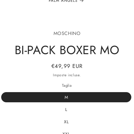
PALM ANGELS
alle
MOSCHINO
azioni
odotto
BI-PACK BOXER MO
Prezzo
€49,99 EUR
di
Imposte incluse.
listino
Taglia
M
L
XL