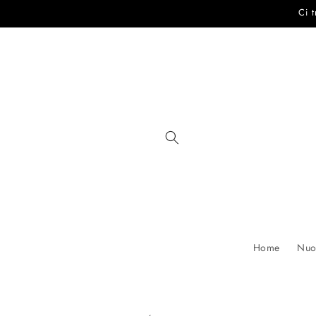
Vai
Ci 
direttamente
ai contenuti
Home
Nuov