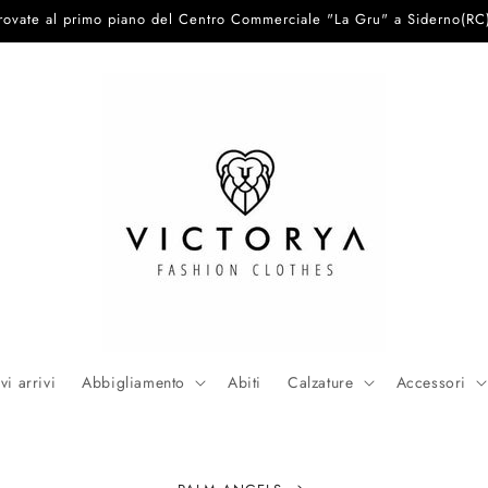
trovate al primo piano del Centro Commerciale "La Gru" a Siderno(RC
i arrivi
Abbigliamento
Abiti
Calzature
Accessori